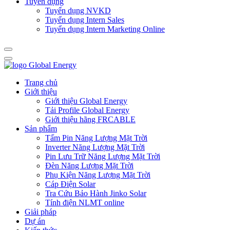
Tuyển dụng
Tuyển dụng NVKD
Tuyển dụng Intern Sales
Tuyển dụng Intern Marketing Online
Trang chủ
Giới thiệu
Giới thiệu Global Energy
Tải Profile Global Energy
Giới thiệu hãng FRCABLE
Sản phẩm
Tấm Pin Năng Lượng Mặt Trời
Inverter Năng Lượng Mặt Trời
Pin Lưu Trữ Năng Lượng Mặt Trời
Đèn Năng Lượng Mặt Trời
Phụ Kiện Năng Lượng Mặt Trời
Cáp Điện Solar
Tra Cứu Bảo Hành Jinko Solar
Tính điện NLMT online
Giải pháp
Dự án