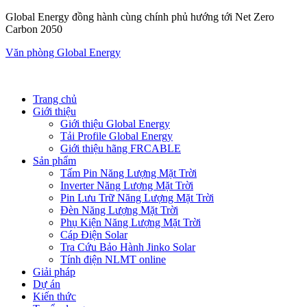
Global Energy đồng hành cùng chính phủ hướng tới Net Zero
Carbon 2050
Văn phòng Global Energy
Trang chủ
Giới thiệu
Giới thiệu Global Energy
Tải Profile Global Energy
Giới thiệu hãng FRCABLE
Sản phẩm
Tấm Pin Năng Lượng Mặt Trời
Inverter Năng Lượng Mặt Trời
Pin Lưu Trữ Năng Lượng Mặt Trời
Đèn Năng Lượng Mặt Trời
Phụ Kiện Năng Lượng Mặt Trời
Cáp Điện Solar
Tra Cứu Bảo Hành Jinko Solar
Tính điện NLMT online
Giải pháp
Dự án
Kiến thức