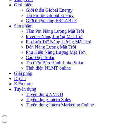
Giới thiệu
Giới thiệu Global Energy
Tải Profile Global Energy
Giới thiệu hãng FRCABLE
Sản phẩm
Tấm Pin Năng Lượng Mặt Trời
Inverter Năng Lượng Mặt Trời
Pin Lưu Trữ Năng Lượng Mặt Trời
Đèn Năng Lượng Mặt Trời
Phụ Kiện Năng Lượng Mặt Trời
Cáp Điện Solar
Tra Cứu Bảo Hành Jinko Solar
Tính điện NLMT online
Giải pháp
Dự án
Kiến thức
Tuyển dụng
Tuyển dụng NVKD
Tuyển dụng Intern Sales
Tuyển dụng Intern Marketing Online