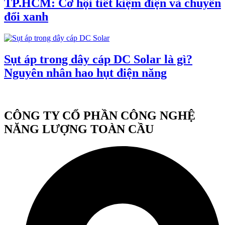
TP.HCM: Cơ hội tiết kiệm điện và chuyển
đổi xanh
Sụt áp trong dây cáp DC Solar là gì?
Nguyên nhân hao hụt điện năng
CÔNG TY CỔ PHẦN CÔNG NGHỆ
NĂNG LƯỢNG TOÀN CẦU