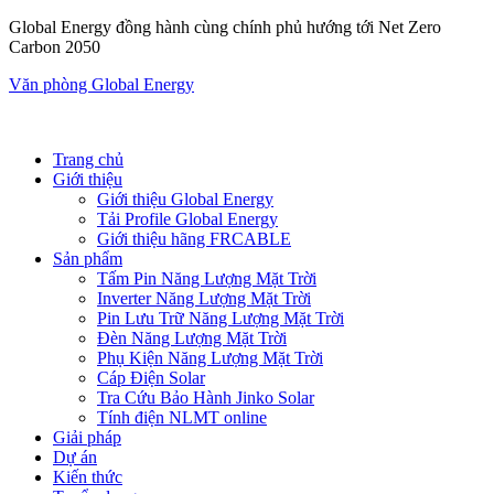
Global Energy đồng hành cùng chính phủ hướng tới Net Zero
Carbon 2050
Văn phòng Global Energy
Trang chủ
Giới thiệu
Giới thiệu Global Energy
Tải Profile Global Energy
Giới thiệu hãng FRCABLE
Sản phẩm
Tấm Pin Năng Lượng Mặt Trời
Inverter Năng Lượng Mặt Trời
Pin Lưu Trữ Năng Lượng Mặt Trời
Đèn Năng Lượng Mặt Trời
Phụ Kiện Năng Lượng Mặt Trời
Cáp Điện Solar
Tra Cứu Bảo Hành Jinko Solar
Tính điện NLMT online
Giải pháp
Dự án
Kiến thức