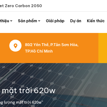
Net Zero Carbon 2050
 thiệu
Sản phẩm
Giải pháp
Dự án
Kiến thức
80/2 Yên Thế, P.Tân Sơn Hòa,
TP.Hồ Chí Minh
g mặt trời 620w
g lượng mặt trời 620w”