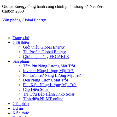
Global Energy đồng hành cùng chính phủ hướng tới Net Zero
Carbon 2050
Văn phòng Global Energy
Trang chủ
Giới thiệu
Giới thiệu Global Energy
Tải Profile Global Energy
Giới thiệu hãng FRCABLE
Sản phẩm
Tấm Pin Năng Lượng Mặt Trời
Inverter Năng Lượng Mặt Trời
Pin Lưu Trữ Năng Lượng Mặt Trời
Đèn Năng Lượng Mặt Trời
Phụ Kiện Năng Lượng Mặt Trời
Cáp Điện Solar
Tra Cứu Bảo Hành Jinko Solar
Tính điện NLMT online
Giải pháp
Dự án
Kiến thức