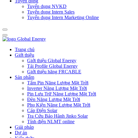
Tuyển dụng
Tuyển dụng NVKD
Tuyển dụng Intern Sales
Tuyển dụng Intern Marketing Online
Trang chủ
Giới thiệu
Giới thiệu Global Energy
Tải Profile Global Energy
Giới thiệu hãng FRCABLE
Sản phẩm
Tấm Pin Năng Lượng Mặt Trời
Inverter Năng Lượng Mặt Trời
Pin Lưu Trữ Năng Lượng Mặt Trời
Đèn Năng Lượng Mặt Trời
Phụ Kiện Năng Lượng Mặt Trời
Cáp Điện Solar
Tra Cứu Bảo Hành Jinko Solar
Tính điện NLMT online
Giải pháp
Dự án