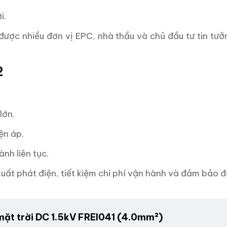
i.
, được nhiều đơn vị EPC, nhà thầu và chủ đầu tư tin tư
2
lớn.
ện áp.
nh liên tục.
 suất phát điện, tiết kiệm chi phí vận hành và đảm bảo 
mặt trời DC 1.5kV FREI041 (4.0mm²)