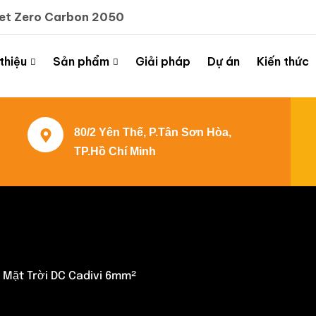
Net Zero Carbon 2050
 thiệu
Sản phẩm
Giải pháp
Dự án
Kiến thức
80/2 Yên Thế, P.Tân Sơn Hòa,
TP.Hồ Chí Minh
 Mặt Trời DC Cadivi 6mm²