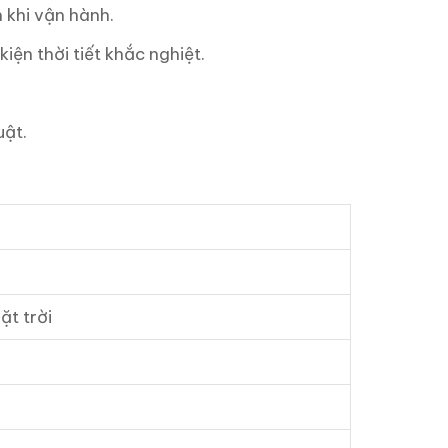
 khi vận hành.
ện thời tiết khắc nghiệt.
uật.
t trời