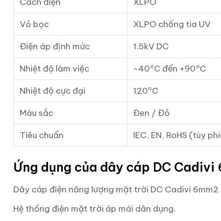
Cách điện
XLPO
Vỏ bọc
XLPO chống tia UV
Điện áp định mức
1.5kV DC
Nhiệt độ làm việc
-40°C đến +90°C
Nhiệt độ cực đại
120°C
Màu sắc
Đen / Đỏ
Tiêu chuẩn
IEC, EN, RoHS (tùy p
Ứng dụng của dây cáp DC Cadiv
Dây cáp điện năng lượng mặt trời DC Cadivi 6mm2 
Hệ thống điện mặt trời áp mái dân dụng.