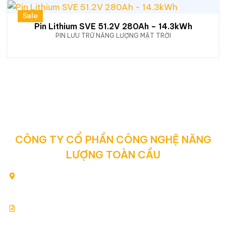
Sale
Pin Lithium SVE 51.2V 280Ah – 14.3kWh
PIN LƯU TRỮ NĂNG LƯỢNG MẶT TRỜI
CÔNG TY CỔ PHẦN CÔNG NGHỆ NĂNG
LƯỢNG TOÀN CẦU
80/2 Yên Thế, Phường Tân Sơn Hòa, Thành phố Hồ Chí
Minh, Việt Nam
Giấy chứng nhận đăng ký kinh doanh: 0313354769.
Cấp ngày: 17.07.2015