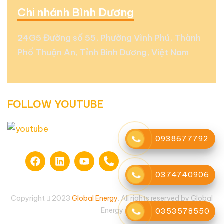
Chi nhánh Bình Dương
24G5 Đường số 55, Phường Vĩnh Phú, Thành
Phố Thuận An, Tỉnh Bình Dương, Việt Nam
FOLLOW YOUTUBE
0938677792
0374740906
Copyright
2023
Global Energy
. All rights reserved by Global
Energy
0353578550