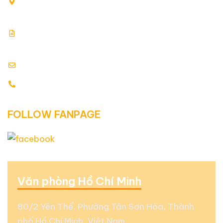
80/2 Yên Thế, Phường Tân Sơn Hòa, Thành phố Hồ Chí
Minh, Việt Nam
Giấy chứng nhận đăng ký kinh doanh: 0313354769.
Cấp ngày: 17.07.2015
info@globalenergy.vn
0938 677 792 - 0353 578 550
FOLLOW FANPAGE
Văn phòng Hồ Chí Minh
80/2 Yên Thế, Phường Tân Sơn Hòa, Thành
phố Hồ Chí Minh, Việt Nam