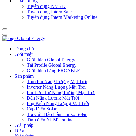
Tuyển dụng
Tuyển dụng NVKD
Tuyển dụng Intern Sales
Tuyển dụng Intern Marketing Online
Trang chủ
Giới thiệu
Giới thiệu Global Energy
Tải Profile Global Energy
Giới thiệu hãng FRCABLE
Sản phẩm
Tấm Pin Năng Lượng Mặt Trời
Inverter Năng Lượng Mặt Trời
Pin Lưu Trữ Năng Lượng Mặt Trời
Đèn Năng Lượng Mặt Trời
Phụ Kiện Năng Lượng Mặt Trời
Cáp Điện Solar
Tra Cứu Bảo Hành Jinko Solar
Tính điện NLMT online
Giải pháp
Dự án