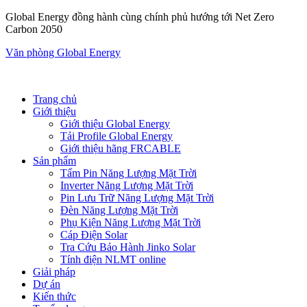
Global Energy đồng hành cùng chính phủ hướng tới Net Zero
Carbon 2050
Văn phòng Global Energy
Trang chủ
Giới thiệu
Giới thiệu Global Energy
Tải Profile Global Energy
Giới thiệu hãng FRCABLE
Sản phẩm
Tấm Pin Năng Lượng Mặt Trời
Inverter Năng Lượng Mặt Trời
Pin Lưu Trữ Năng Lượng Mặt Trời
Đèn Năng Lượng Mặt Trời
Phụ Kiện Năng Lượng Mặt Trời
Cáp Điện Solar
Tra Cứu Bảo Hành Jinko Solar
Tính điện NLMT online
Giải pháp
Dự án
Kiến thức