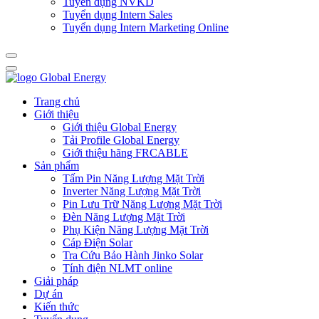
Tuyển dụng NVKD
Tuyển dụng Intern Sales
Tuyển dụng Intern Marketing Online
Trang chủ
Giới thiệu
Giới thiệu Global Energy
Tải Profile Global Energy
Giới thiệu hãng FRCABLE
Sản phẩm
Tấm Pin Năng Lượng Mặt Trời
Inverter Năng Lượng Mặt Trời
Pin Lưu Trữ Năng Lượng Mặt Trời
Đèn Năng Lượng Mặt Trời
Phụ Kiện Năng Lượng Mặt Trời
Cáp Điện Solar
Tra Cứu Bảo Hành Jinko Solar
Tính điện NLMT online
Giải pháp
Dự án
Kiến thức