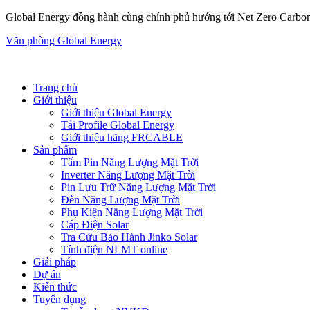
Global Energy đồng hành cùng chính phủ hướng tới Net Zero Carbo
Văn phòng Global Energy
Trang chủ
Giới thiệu
Giới thiệu Global Energy
Tải Profile Global Energy
Giới thiệu hãng FRCABLE
Sản phẩm
Tấm Pin Năng Lượng Mặt Trời
Inverter Năng Lượng Mặt Trời
Pin Lưu Trữ Năng Lượng Mặt Trời
Đèn Năng Lượng Mặt Trời
Phụ Kiện Năng Lượng Mặt Trời
Cáp Điện Solar
Tra Cứu Bảo Hành Jinko Solar
Tính điện NLMT online
Giải pháp
Dự án
Kiến thức
Tuyển dụng