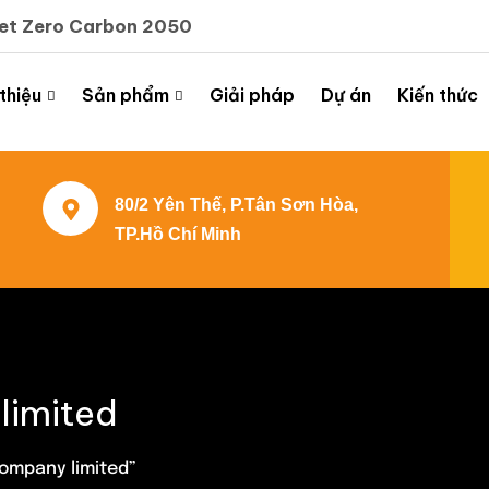
Net Zero Carbon 2050
 thiệu
Sản phẩm
Giải pháp
Dự án
Kiến thức
80/2 Yên Thế, P.Tân Sơn Hòa,
TP.Hồ Chí Minh
limited
ompany limited”