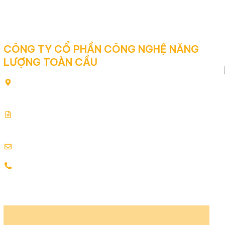
CÔNG TY CỔ PHẦN CÔNG NGHỆ NĂNG
LƯỢNG TOÀN CẦU
80/2 Yên Thế, Phường Tân Sơn Hòa, Thành phố Hồ Chí
Minh, Việt Nam
Giấy chứng nhận đăng ký kinh doanh: 0313354769.
Cấp ngày: 17.07.2015
info@globalenergy.vn
0938 677 792 - 0353 578 550