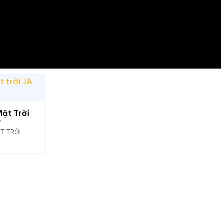
ặt Trời
W
T TRỜI