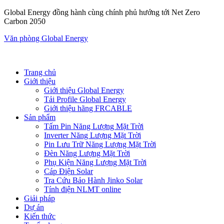
Global Energy đồng hành cùng chính phủ hướng tới Net Zero
Carbon 2050
Văn phòng Global Energy
Trang chủ
Giới thiệu
Giới thiệu Global Energy
Tải Profile Global Energy
Giới thiệu hãng FRCABLE
Sản phẩm
Tấm Pin Năng Lượng Mặt Trời
Inverter Năng Lượng Mặt Trời
Pin Lưu Trữ Năng Lượng Mặt Trời
Đèn Năng Lượng Mặt Trời
Phụ Kiện Năng Lượng Mặt Trời
Cáp Điện Solar
Tra Cứu Bảo Hành Jinko Solar
Tính điện NLMT online
Giải pháp
Dự án
Kiến thức