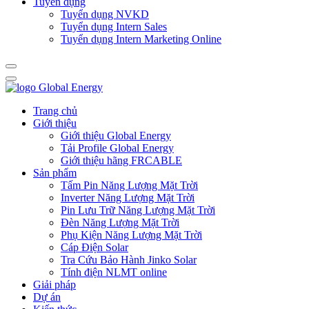
Tuyển dụng
Tuyển dụng NVKD
Tuyển dụng Intern Sales
Tuyển dụng Intern Marketing Online
Trang chủ
Giới thiệu
Giới thiệu Global Energy
Tải Profile Global Energy
Giới thiệu hãng FRCABLE
Sản phẩm
Tấm Pin Năng Lượng Mặt Trời
Inverter Năng Lượng Mặt Trời
Pin Lưu Trữ Năng Lượng Mặt Trời
Đèn Năng Lượng Mặt Trời
Phụ Kiện Năng Lượng Mặt Trời
Cáp Điện Solar
Tra Cứu Bảo Hành Jinko Solar
Tính điện NLMT online
Giải pháp
Dự án