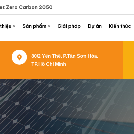
Net Zero Carbon 2050
 thiệu
Sản phẩm
Giải pháp
Dự án
Kiến thức
80/2 Yên Thế, P.Tân Sơn Hòa,
TP.Hồ Chí Minh