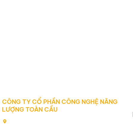
CÔNG TY CỔ PHẦN CÔNG NGHỆ NĂNG
LƯỢNG TOÀN CẦU
80/2 Yên Thế, Phường Tân Sơn Hòa, Thành phố Hồ Chí
Minh, Việt Nam