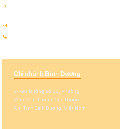
Giấy chứng nhận đăng ký kinh doanh: 0313354769.
Cấp ngày: 17.07.2015
info@globalenergy.vn
0938 677 792 - 0353 578 550
Chi nhánh Bình Dương
24G5 Đường số 55, Phường
Vĩnh Phú, Thành Phố Thuận
An, Tỉnh Bình Dương, Việt Nam