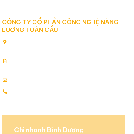
CÔNG TY CỔ PHẦN CÔNG NGHỆ NĂNG
LƯỢNG TOÀN CẦU
80/2 Yên Thế, Phường Tân Sơn Hòa, Thành phố Hồ Chí
Minh, Việt Nam
Giấy chứng nhận đăng ký kinh doanh: 0313354769.
Cấp ngày: 17.07.2015
info@globalenergy.vn
0938 677 792 - 0353 578 550
Chi nhánh Bình Dương