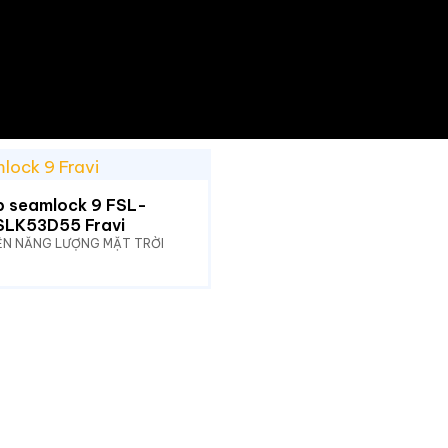
 seamlock 9 FSL-
SLK53D55 Fravi
IỆN NĂNG LƯỢNG MẶT TRỜI