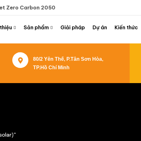
Net Zero Carbon 2050
 thiệu
Sản phẩm
Giải pháp
Dự án
Kiến thức
80/2 Yên Thế, P.Tân Sơn Hòa,
TP.Hồ Chí Minh
solar)”