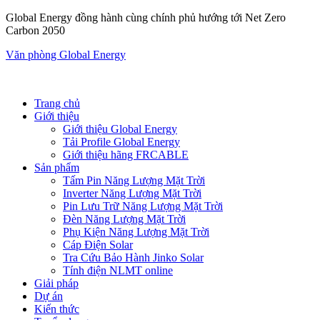
Global Energy đồng hành cùng chính phủ hướng tới Net Zero
Carbon 2050
Văn phòng Global Energy
Trang chủ
Giới thiệu
Giới thiệu Global Energy
Tải Profile Global Energy
Giới thiệu hãng FRCABLE
Sản phẩm
Tấm Pin Năng Lượng Mặt Trời
Inverter Năng Lượng Mặt Trời
Pin Lưu Trữ Năng Lượng Mặt Trời
Đèn Năng Lượng Mặt Trời
Phụ Kiện Năng Lượng Mặt Trời
Cáp Điện Solar
Tra Cứu Bảo Hành Jinko Solar
Tính điện NLMT online
Giải pháp
Dự án
Kiến thức