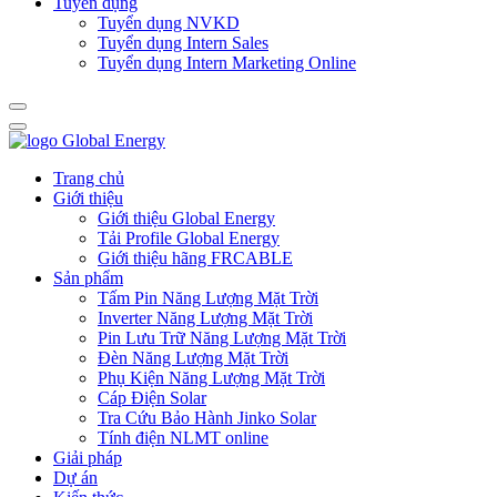
Tuyển dụng
Tuyển dụng NVKD
Tuyển dụng Intern Sales
Tuyển dụng Intern Marketing Online
Trang chủ
Giới thiệu
Giới thiệu Global Energy
Tải Profile Global Energy
Giới thiệu hãng FRCABLE
Sản phẩm
Tấm Pin Năng Lượng Mặt Trời
Inverter Năng Lượng Mặt Trời
Pin Lưu Trữ Năng Lượng Mặt Trời
Đèn Năng Lượng Mặt Trời
Phụ Kiện Năng Lượng Mặt Trời
Cáp Điện Solar
Tra Cứu Bảo Hành Jinko Solar
Tính điện NLMT online
Giải pháp
Dự án