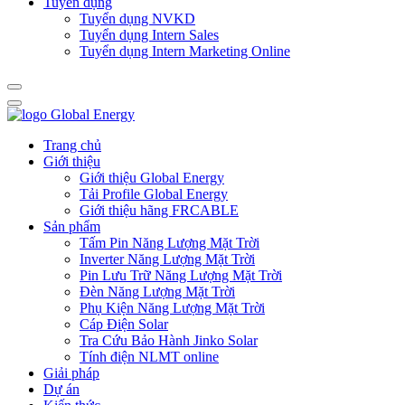
Tuyển dụng
Tuyển dụng NVKD
Tuyển dụng Intern Sales
Tuyển dụng Intern Marketing Online
Trang chủ
Giới thiệu
Giới thiệu Global Energy
Tải Profile Global Energy
Giới thiệu hãng FRCABLE
Sản phẩm
Tấm Pin Năng Lượng Mặt Trời
Inverter Năng Lượng Mặt Trời
Pin Lưu Trữ Năng Lượng Mặt Trời
Đèn Năng Lượng Mặt Trời
Phụ Kiện Năng Lượng Mặt Trời
Cáp Điện Solar
Tra Cứu Bảo Hành Jinko Solar
Tính điện NLMT online
Giải pháp
Dự án