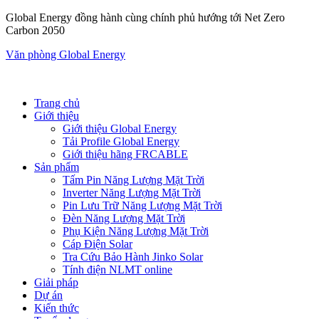
Global Energy đồng hành cùng chính phủ hướng tới Net Zero
Carbon 2050
Văn phòng Global Energy
Trang chủ
Giới thiệu
Giới thiệu Global Energy
Tải Profile Global Energy
Giới thiệu hãng FRCABLE
Sản phẩm
Tấm Pin Năng Lượng Mặt Trời
Inverter Năng Lượng Mặt Trời
Pin Lưu Trữ Năng Lượng Mặt Trời
Đèn Năng Lượng Mặt Trời
Phụ Kiện Năng Lượng Mặt Trời
Cáp Điện Solar
Tra Cứu Bảo Hành Jinko Solar
Tính điện NLMT online
Giải pháp
Dự án
Kiến thức