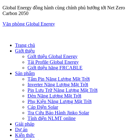
Global Energy đồng hành cùng chính phủ hướng tới Net Zero
Carbon 2050
Văn phòng Global Energy
Trang chủ
Giới thiệu
Giới thiệu Global Energy
Tải Profile Global Energy
Giới thiệu hãng FRCABLE
Sản phẩm
Tấm Pin Năng Lượng Mặt Trời
Inverter Năng Lượng Mặt Trời
Pin Lưu Trữ Năng Lượng Mặt Trời
Đèn Năng Lượng Mặt Trời
Phụ Kiện Năng Lượng Mặt Trời
Cáp Điện Solar
Tra Cứu Bảo Hành Jinko Solar
Tính điện NLMT online
Giải pháp
Dự án
Kiến thức