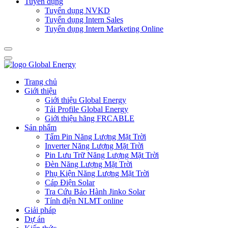
Tuyển dụng
Tuyển dụng NVKD
Tuyển dụng Intern Sales
Tuyển dụng Intern Marketing Online
Trang chủ
Giới thiệu
Giới thiệu Global Energy
Tải Profile Global Energy
Giới thiệu hãng FRCABLE
Sản phẩm
Tấm Pin Năng Lượng Mặt Trời
Inverter Năng Lượng Mặt Trời
Pin Lưu Trữ Năng Lượng Mặt Trời
Đèn Năng Lượng Mặt Trời
Phụ Kiện Năng Lượng Mặt Trời
Cáp Điện Solar
Tra Cứu Bảo Hành Jinko Solar
Tính điện NLMT online
Giải pháp
Dự án