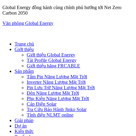
Global Energy đồng hành cùng chính phủ hướng tới Net Zero
Carbon 2050
Văn phòng Global Energy
Trang chủ
Giới thiệu
Giới thiệu Global Energy
Tải Profile Global Energy
Giới thiệu hãng FRCABLE
Sản phẩm
Tấm Pin Năng Lượng Mặt Trời
Inverter Năng Lượng Mặt Trời
Pin Lưu Trữ Năng Lượng Mặt Trời
Đèn Năng Lượng Mặt Trời
Phụ Kiện Năng Lượng Mặt Trời
Cáp Điện Solar
Tra Cứu Bảo Hành Jinko Solar
Tính điện NLMT online
Giải pháp
Dự án
Kiến thức