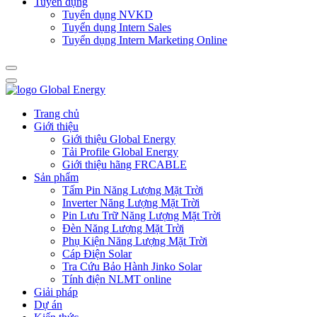
Tuyển dụng
Tuyển dụng NVKD
Tuyển dụng Intern Sales
Tuyển dụng Intern Marketing Online
Trang chủ
Giới thiệu
Giới thiệu Global Energy
Tải Profile Global Energy
Giới thiệu hãng FRCABLE
Sản phẩm
Tấm Pin Năng Lượng Mặt Trời
Inverter Năng Lượng Mặt Trời
Pin Lưu Trữ Năng Lượng Mặt Trời
Đèn Năng Lượng Mặt Trời
Phụ Kiện Năng Lượng Mặt Trời
Cáp Điện Solar
Tra Cứu Bảo Hành Jinko Solar
Tính điện NLMT online
Giải pháp
Dự án