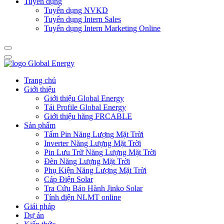
Tuyển dụng
Tuyển dụng NVKD
Tuyển dụng Intern Sales
Tuyển dụng Intern Marketing Online
Trang chủ
Giới thiệu
Giới thiệu Global Energy
Tải Profile Global Energy
Giới thiệu hãng FRCABLE
Sản phẩm
Tấm Pin Năng Lượng Mặt Trời
Inverter Năng Lượng Mặt Trời
Pin Lưu Trữ Năng Lượng Mặt Trời
Đèn Năng Lượng Mặt Trời
Phụ Kiện Năng Lượng Mặt Trời
Cáp Điện Solar
Tra Cứu Bảo Hành Jinko Solar
Tính điện NLMT online
Giải pháp
Dự án