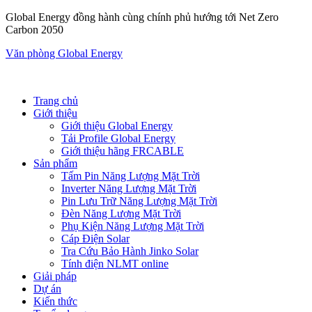
Global Energy đồng hành cùng chính phủ hướng tới Net Zero
Carbon 2050
Văn phòng Global Energy
Trang chủ
Giới thiệu
Giới thiệu Global Energy
Tải Profile Global Energy
Giới thiệu hãng FRCABLE
Sản phẩm
Tấm Pin Năng Lượng Mặt Trời
Inverter Năng Lượng Mặt Trời
Pin Lưu Trữ Năng Lượng Mặt Trời
Đèn Năng Lượng Mặt Trời
Phụ Kiện Năng Lượng Mặt Trời
Cáp Điện Solar
Tra Cứu Bảo Hành Jinko Solar
Tính điện NLMT online
Giải pháp
Dự án
Kiến thức