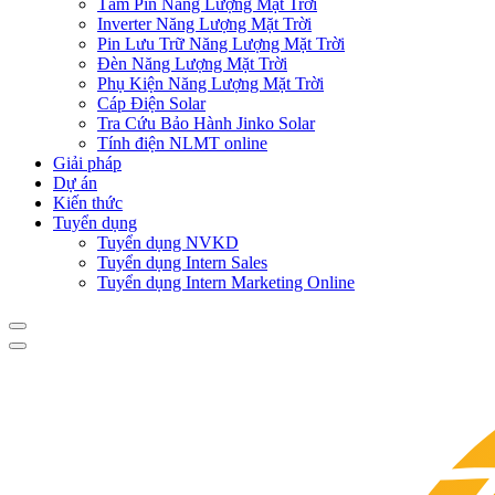
Tấm Pin Năng Lượng Mặt Trời
Inverter Năng Lượng Mặt Trời
Pin Lưu Trữ Năng Lượng Mặt Trời
Đèn Năng Lượng Mặt Trời
Phụ Kiện Năng Lượng Mặt Trời
Cáp Điện Solar
Tra Cứu Bảo Hành Jinko Solar
Tính điện NLMT online
Giải pháp
Dự án
Kiến thức
Tuyển dụng
Tuyển dụng NVKD
Tuyển dụng Intern Sales
Tuyển dụng Intern Marketing Online