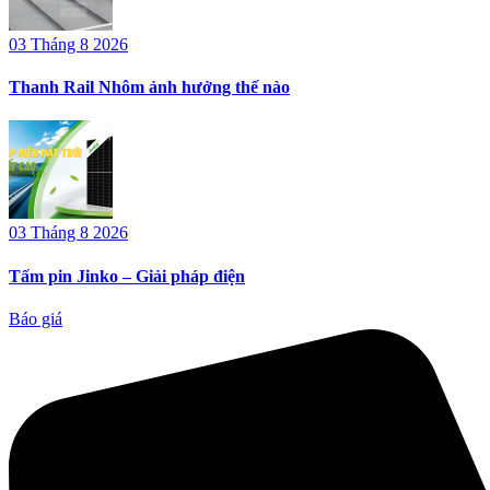
03 Tháng 8 2026
Thanh Rail Nhôm ảnh hưởng thế nào
03 Tháng 8 2026
Tấm pin Jinko – Giải pháp điện
Báo giá