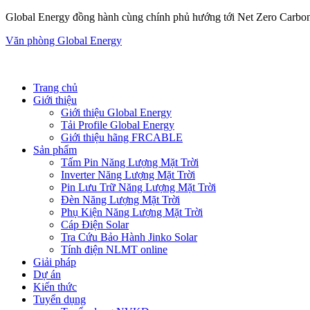
Global Energy đồng hành cùng chính phủ hướng tới Net Zero Carbo
Văn phòng Global Energy
Trang chủ
Giới thiệu
Giới thiệu Global Energy
Tải Profile Global Energy
Giới thiệu hãng FRCABLE
Sản phẩm
Tấm Pin Năng Lượng Mặt Trời
Inverter Năng Lượng Mặt Trời
Pin Lưu Trữ Năng Lượng Mặt Trời
Đèn Năng Lượng Mặt Trời
Phụ Kiện Năng Lượng Mặt Trời
Cáp Điện Solar
Tra Cứu Bảo Hành Jinko Solar
Tính điện NLMT online
Giải pháp
Dự án
Kiến thức
Tuyển dụng