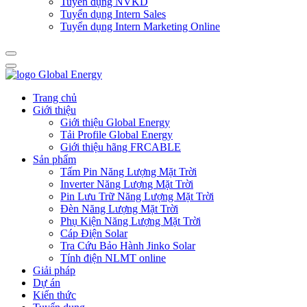
Tuyển dụng NVKD
Tuyển dụng Intern Sales
Tuyển dụng Intern Marketing Online
Trang chủ
Giới thiệu
Giới thiệu Global Energy
Tải Profile Global Energy
Giới thiệu hãng FRCABLE
Sản phẩm
Tấm Pin Năng Lượng Mặt Trời
Inverter Năng Lượng Mặt Trời
Pin Lưu Trữ Năng Lượng Mặt Trời
Đèn Năng Lượng Mặt Trời
Phụ Kiện Năng Lượng Mặt Trời
Cáp Điện Solar
Tra Cứu Bảo Hành Jinko Solar
Tính điện NLMT online
Giải pháp
Dự án
Kiến thức