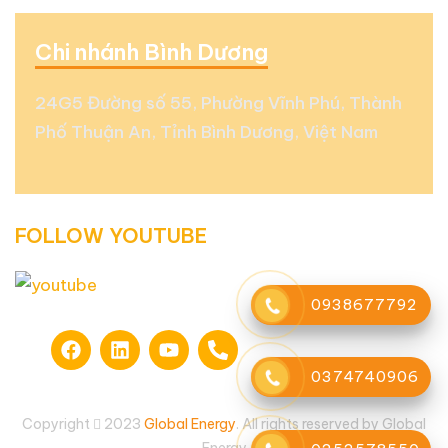
Chi nhánh Bình Dương
24G5 Đường số 55, Phường Vĩnh Phú, Thành
Phố Thuận An, Tỉnh Bình Dương, Việt Nam
FOLLOW YOUTUBE
0938677792
0374740906
Copyright
2023
Global Energy
. All rights reserved by Global