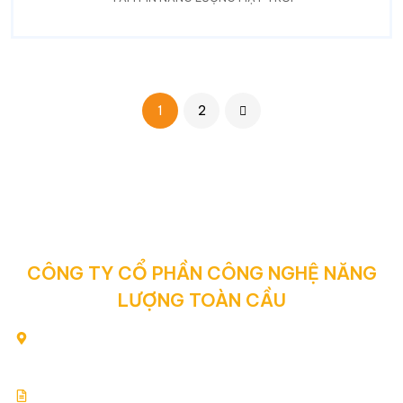
1
2
CÔNG TY CỔ PHẦN CÔNG NGHỆ NĂNG
LƯỢNG TOÀN CẦU
80/2 Yên Thế, Phường Tân Sơn Hòa, Thành phố Hồ Chí
Minh, Việt Nam
Giấy chứng nhận đăng ký kinh doanh: 0313354769.