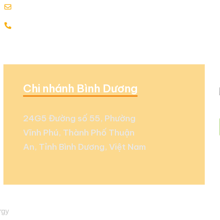
info@globalenergy.vn
0938 677 792 - 0353 578 550
Chi nhánh Bình Dương
24G5 Đường số 55, Phường
Vĩnh Phú, Thành Phố Thuận
An, Tỉnh Bình Dương, Việt Nam
ergy