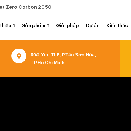
Net Zero Carbon 2050
 thiệu
Sản phẩm
Giải pháp
Dự án
Kiến thức
80/2 Yên Thế, P.Tân Sơn Hòa,
TP.Hồ Chí Minh