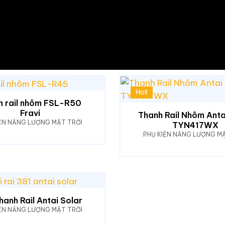
Hot
h rail nhôm FSL-R50
Fravi
Thanh Rail Nhôm Anta
IỆN NĂNG LƯỢNG MẶT TRỜI
TYN417WX
PHỤ KIỆN NĂNG LƯỢNG MẶ
hanh Rail Antai Solar
IỆN NĂNG LƯỢNG MẶT TRỜI