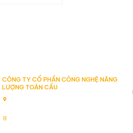
CÔNG TY CỔ PHẦN CÔNG NGHỆ NĂNG
LƯỢNG TOÀN CẦU
80/2 Yên Thế, Phường Tân Sơn Hòa, Thành phố Hồ Chí
Minh, Việt Nam
Giấy chứng nhận đăng ký kinh doanh: 0313354769.
Cấp ngày: 17.07.2015