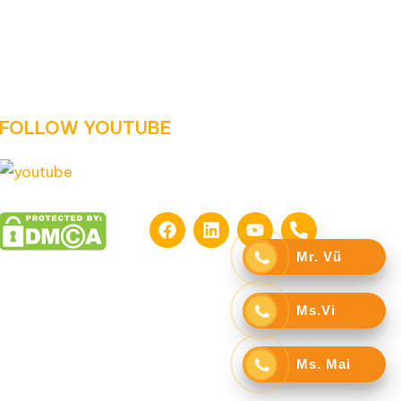
FOLLOW YOUTUBE
Mr. Vũ
Ms.Vi
Ms. Mai
ĐIỀU KIỆN & ĐIỀU KHOẢN
CHÍNH SÁCH BẢO MẬT