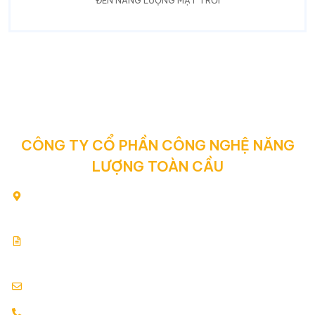
ĐÈN NĂNG LƯỢNG MẶT TRỜI
CÔNG TY CỔ PHẦN CÔNG NGHỆ NĂNG
LƯỢNG TOÀN CẦU
80/2 Yên Thế, Phường Tân Sơn Hòa, Thành phố Hồ Chí
Minh, Việt Nam
Giấy chứng nhận đăng ký kinh doanh: 0313354769.
Cấp ngày: 17.07.2015
info@globalenergy.vn