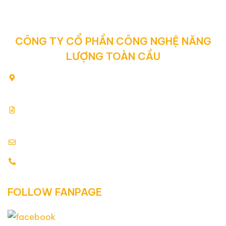
CÔNG TY CỔ PHẦN CÔNG NGHỆ NĂNG
LƯỢNG TOÀN CẦU
80/2 Yên Thế, Phường Tân Sơn Hòa, Thành phố Hồ Chí
Minh, Việt Nam
Giấy chứng nhận đăng ký kinh doanh: 0313354769.
Cấp ngày: 17.07.2015
info@globalenergy.vn
0938 677 792 - 0353 578 550
FOLLOW FANPAGE