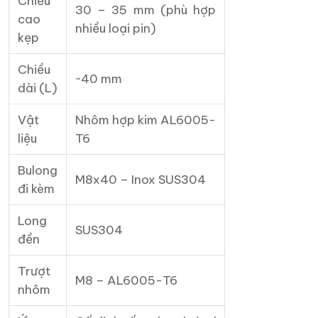
Chiều
30 – 35 mm (phù hợp
cao
nhiều loại pin)
kẹp
Chiều
~40 mm
dài (L)
Vật
Nhôm hợp kim AL6005-
liệu
T6
Bulong
M8x40 – Inox SUS304
đi kèm
Long
SUS304
đền
Trượt
M8 – AL6005-T6
nhôm