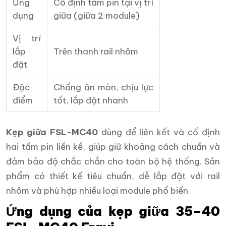
Ứng
Cố định tấm pin tại vị trí
dụng
giữa (giữa 2 module)
Vị trí
lắp
Trên thanh rail nhôm
đặt
Đặc
Chống ăn mòn, chịu lực
điểm
tốt, lắp đặt nhanh
Kẹp giữa FSL-MC40
dùng để liên kết và cố định
hai tấm pin liền kề, giúp giữ khoảng cách chuẩn và
đảm bảo độ chắc chắn cho toàn bộ hệ thống. Sản
phẩm có thiết kế tiêu chuẩn, dễ lắp đặt với rail
nhôm và phù hợp nhiều loại module phổ biến.
Ứng dụng của kẹp giữa 35–40