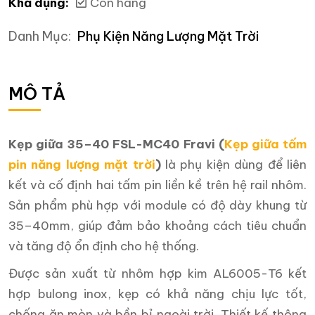
Khả dụng:
Còn hàng
Danh Mục:
Phụ Kiện Năng Lượng Mặt Trời
MÔ TẢ
Kẹp giữa 35–40 FSL-MC40 Fravi (
Kẹp giữa tấm
pin năng lượng mặt trời
)
là phụ kiện dùng để liên
kết và cố định hai tấm pin liền kề trên hệ rail nhôm.
Sản phẩm phù hợp với module có độ dày khung từ
35–40mm, giúp đảm bảo khoảng cách tiêu chuẩn
và tăng độ ổn định cho hệ thống.
Được sản xuất từ nhôm hợp kim AL6005-T6 kết
hợp bulong inox, kẹp có khả năng chịu lực tốt,
chống ăn mòn và bền bỉ ngoài trời. Thiết kế thông