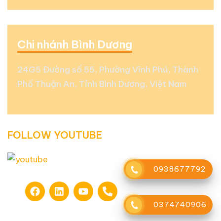
Chi nhánh Bình Dương
24G5 Đường số 55, Phường Vĩnh Phú, Thành
Phố Thuận An, Tỉnh Bình Dương, Việt Nam
FOLLOW YOUTUBE
0938677792
0374740906