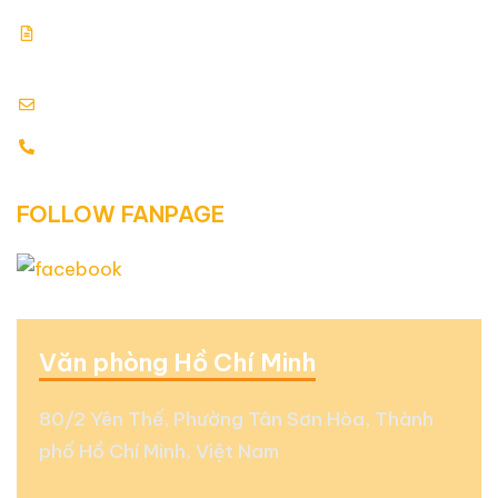
Giấy chứng nhận đăng ký kinh doanh: 0313354769.
Cấp ngày: 17.07.2015
info@globalenergy.vn
0938 677 792 - 0353 578 550
FOLLOW FANPAGE
Văn phòng Hồ Chí Minh
80/2 Yên Thế, Phường Tân Sơn Hòa, Thành
phố Hồ Chí Minh, Việt Nam