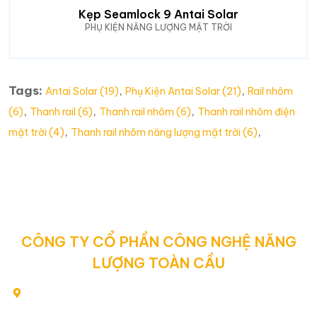
Kẹp Seamlock 9 Antai Solar
PHỤ KIỆN NĂNG LƯỢNG MẶT TRỜI
Tags:
,
,
Antai Solar (19)
Phụ Kiện Antai Solar (21)
Rail nhôm
,
,
,
(6)
Thanh rail (6)
Thanh rail nhôm (6)
Thanh rail nhôm điện
,
,
mặt trời (4)
Thanh rail nhôm năng lượng mặt trời (6)
CÔNG TY CỔ PHẦN CÔNG NGHỆ NĂNG
LƯỢNG TOÀN CẦU
80/2 Yên Thế, Phường Tân Sơn Hòa, Thành phố Hồ Chí
Minh, Việt Nam