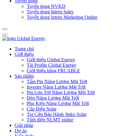
Tuyển dụng
Tuyển dụng NVKD
Tuyển dụng Intern Sales
Tuyển dụng Intern Marketing Online
Trang chủ
Giới thiệu
Giới thiệu Global Energy
Tải Profile Global Energy
Giới thiệu hãng FRCABLE
Sản phẩm
Tấm Pin Năng Lượng Mặt Trời
Inverter Năng Lượng Mặt Trời
Pin Lưu Trữ Năng Lượng Mặt Trời
Đèn Năng Lượng Mặt Trời
Phụ Kiện Năng Lượng Mặt Trời
Cáp Điện Solar
Tra Cứu Bảo Hành Jinko Solar
Tính điện NLMT online
Giải pháp
Dự án