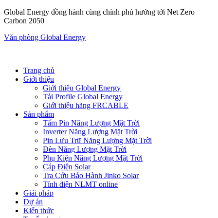
Global Energy đồng hành cùng chính phủ hướng tới Net Zero
Carbon 2050
Văn phòng Global Energy
Trang chủ
Giới thiệu
Giới thiệu Global Energy
Tải Profile Global Energy
Giới thiệu hãng FRCABLE
Sản phẩm
Tấm Pin Năng Lượng Mặt Trời
Inverter Năng Lượng Mặt Trời
Pin Lưu Trữ Năng Lượng Mặt Trời
Đèn Năng Lượng Mặt Trời
Phụ Kiện Năng Lượng Mặt Trời
Cáp Điện Solar
Tra Cứu Bảo Hành Jinko Solar
Tính điện NLMT online
Giải pháp
Dự án
Kiến thức