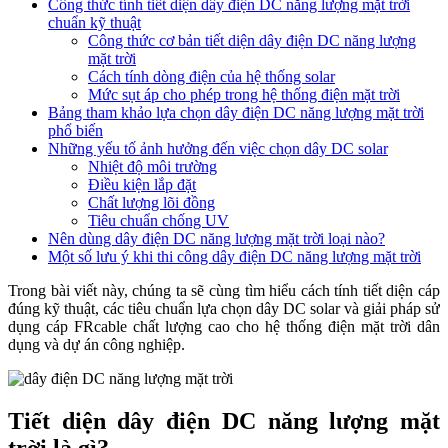
Công thức tính tiết diện dây điện DC năng lượng mặt trời
chuẩn kỹ thuật
Công thức cơ bản tiết diện dây điện DC năng lượng
mặt trời
Cách tính dòng điện của hệ thống solar
Mức sụt áp cho phép trong hệ thống điện mặt trời
Bảng tham khảo lựa chọn dây điện DC năng lượng mặt trời
phổ biến
Những yếu tố ảnh hưởng đến việc chọn dây DC solar
Nhiệt độ môi trường
Điều kiện lắp đặt
Chất lượng lõi đồng
Tiêu chuẩn chống UV
Nên dùng dây điện DC năng lượng mặt trời loại nào?
Một số lưu ý khi thi công dây điện DC năng lượng mặt trời
Trong bài viết này, chúng ta sẽ cùng tìm hiểu cách tính tiết diện cáp
đúng kỹ thuật, các tiêu chuẩn lựa chọn dây DC solar và giải pháp sử
dụng cáp FRcable chất lượng cao cho hệ thống điện mặt trời dân
dụng và dự án công nghiệp.
Tiết diện dây điện DC năng lượng mặt
trời là gì?