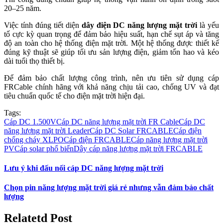
20–25 năm.
Việc tính đúng tiết diện
dây điện DC năng lượng mặt trời
là yếu
tố cực kỳ quan trọng để đảm bảo hiệu suất, hạn chế sụt áp và tăng
độ an toàn cho hệ thống điện mặt trời. Một hệ thống được thiết kế
đúng kỹ thuật sẽ giúp tối ưu sản lượng điện, giảm tổn hao và kéo
dài tuổi thọ thiết bị.
Để đảm bảo chất lượng công trình, nên ưu tiên sử dụng cáp
FRCable chính hãng với khả năng chịu tải cao, chống UV và đạt
tiêu chuẩn quốc tế cho điện mặt trời hiện đại.
Tags:
Cáp DC 1.500V
Cáp DC năng lượng mặt trời FR Cable
Cáp DC
năng lượng mặt trời Leader
Cáp DC Solar FRCABLE
Cáp điện
chống cháy XLPO
Cáp điện FRCABLE
Cáp năng lượng mặt trời
PV
Cáp solar phổ biến
Dây cáp năng lượng mặt trời FRCABLE
Lưu ý khi đấu nối cáp DC năng lượng mặt trời
Chọn pin năng lượng mặt trời giá rẻ nhưng vẫn đảm bảo chất
lượng
Relatetd
Post