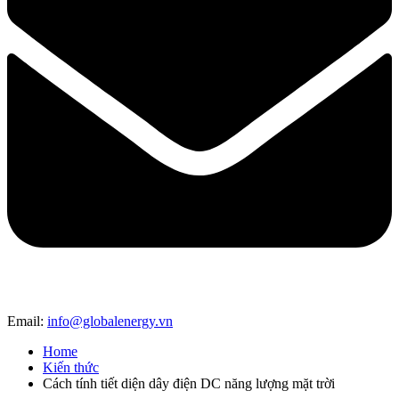
Email:
info@globalenergy.vn
Home
Kiến thức
Cách tính tiết diện dây điện DC năng lượng mặt trời