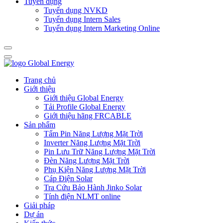
Tuyển dụng
Tuyển dụng NVKD
Tuyển dụng Intern Sales
Tuyển dụng Intern Marketing Online
Trang chủ
Giới thiệu
Giới thiệu Global Energy
Tải Profile Global Energy
Giới thiệu hãng FRCABLE
Sản phẩm
Tấm Pin Năng Lượng Mặt Trời
Inverter Năng Lượng Mặt Trời
Pin Lưu Trữ Năng Lượng Mặt Trời
Đèn Năng Lượng Mặt Trời
Phụ Kiện Năng Lượng Mặt Trời
Cáp Điện Solar
Tra Cứu Bảo Hành Jinko Solar
Tính điện NLMT online
Giải pháp
Dự án