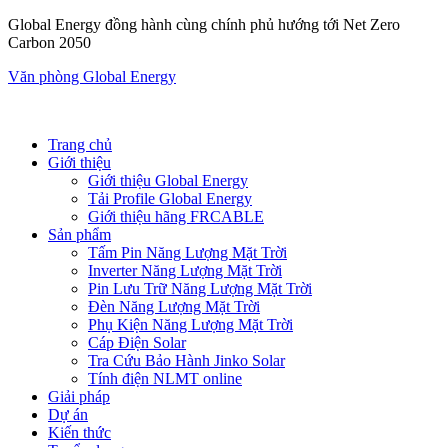
Global Energy đồng hành cùng chính phủ hướng tới Net Zero
Carbon 2050
Văn phòng Global Energy
Trang chủ
Giới thiệu
Giới thiệu Global Energy
Tải Profile Global Energy
Giới thiệu hãng FRCABLE
Sản phẩm
Tấm Pin Năng Lượng Mặt Trời
Inverter Năng Lượng Mặt Trời
Pin Lưu Trữ Năng Lượng Mặt Trời
Đèn Năng Lượng Mặt Trời
Phụ Kiện Năng Lượng Mặt Trời
Cáp Điện Solar
Tra Cứu Bảo Hành Jinko Solar
Tính điện NLMT online
Giải pháp
Dự án
Kiến thức