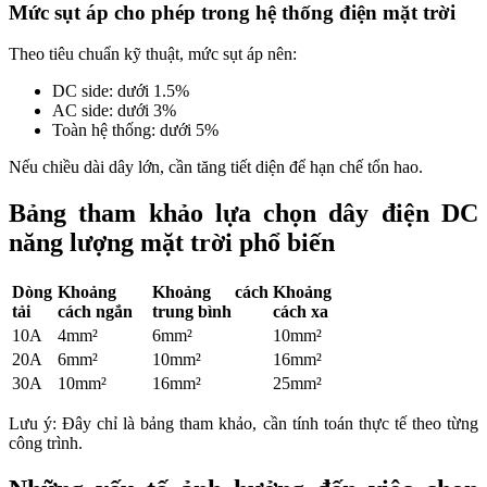
Mức sụt áp cho phép trong hệ thống điện mặt trời
Theo tiêu chuẩn kỹ thuật, mức sụt áp nên:
DC side: dưới 1.5%
AC side: dưới 3%
Toàn hệ thống: dưới 5%
Nếu chiều dài dây lớn, cần tăng tiết diện để hạn chế tổn hao.
Bảng tham khảo lựa chọn dây điện DC
năng lượng mặt trời phổ biến
Dòng
Khoảng
Khoảng cách
Khoảng
tải
cách ngắn
trung bình
cách xa
10A
4mm²
6mm²
10mm²
20A
6mm²
10mm²
16mm²
30A
10mm²
16mm²
25mm²
Lưu ý: Đây chỉ là bảng tham khảo, cần tính toán thực tế theo từng
công trình.