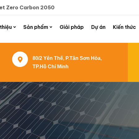
Net Zero Carbon 2050
 thiệu
Sản phẩm
Giải pháp
Dự án
Kiến thức
80/2 Yên Thế, P.Tân Sơn Hòa,
TP.Hồ Chí Minh