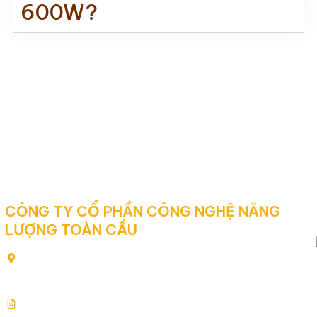
600W?
CÔNG TY CỔ PHẦN CÔNG NGHỆ NĂNG
LƯỢNG TOÀN CẦU
80/2 Yên Thế, Phường Tân Sơn Hòa, Thành phố Hồ Chí
Minh, Việt Nam
Giấy chứng nhận đăng ký kinh doanh: 0313354769.