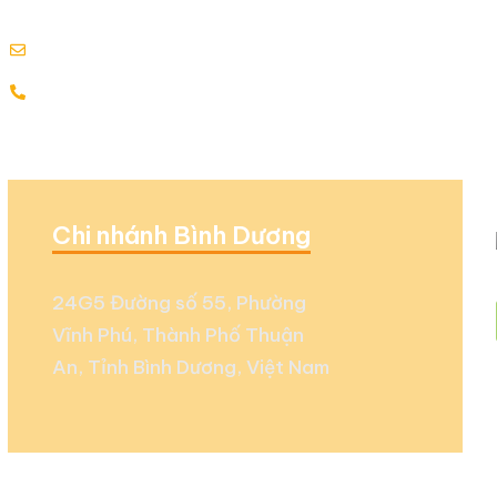
Cấp ngày: 17.07.2015
info@globalenergy.vn
0938 677 792 - 0353 578 550
Chi nhánh Bình Dương
24G5 Đường số 55, Phường
Vĩnh Phú, Thành Phố Thuận
An, Tỉnh Bình Dương, Việt Nam