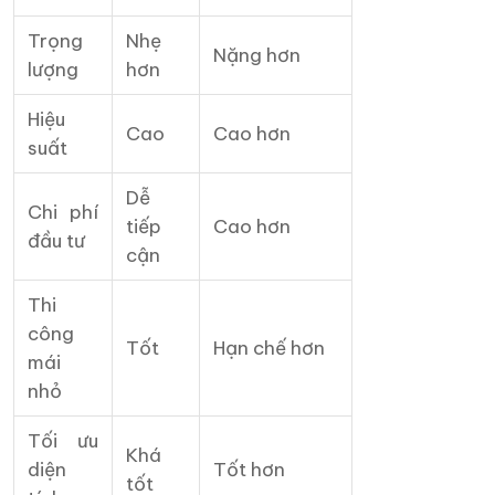
Trọng
Nhẹ
Nặng hơn
lượng
hơn
Hiệu
Cao
Cao hơn
suất
Dễ
Chi phí
tiếp
Cao hơn
đầu tư
cận
Thi
công
Tốt
Hạn chế hơn
mái
nhỏ
Tối ưu
Khá
diện
Tốt hơn
tốt