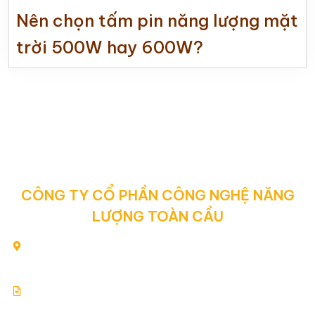
Nên chọn tấm pin năng lượng mặt
trời 500W hay 600W?
CÔNG TY CỔ PHẦN CÔNG NGHỆ NĂNG
LƯỢNG TOÀN CẦU
80/2 Yên Thế, Phường Tân Sơn Hòa, Thành phố Hồ Chí
Minh, Việt Nam
Giấy chứng nhận đăng ký kinh doanh: 0313354769.
Cấp ngày: 17.07.2015