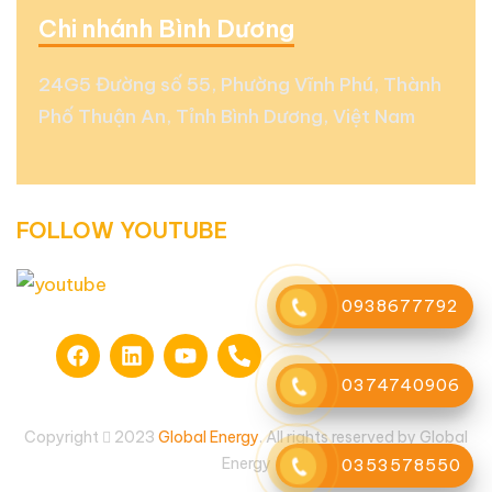
Chi nhánh Bình Dương
24G5 Đường số 55, Phường Vĩnh Phú, Thành
Phố Thuận An, Tỉnh Bình Dương, Việt Nam
FOLLOW YOUTUBE
0938677792
0374740906
Copyright
2023
Global Energy
. All rights reserved by Global
Energy
0353578550