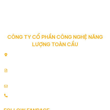
CÔNG TY CỔ PHẦN CÔNG NGHỆ NĂNG
LƯỢNG TOÀN CẦU
80/2 Yên Thế, Phường Tân Sơn Hòa, Thành phố Hồ Chí
Minh, Việt Nam
Giấy chứng nhận đăng ký kinh doanh: 0313354769.
Cấp ngày: 17.07.2015
info@globalenergy.vn
0938 677 792 - 0353 578 550