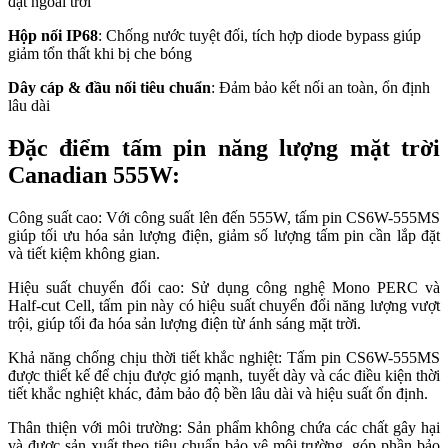
đặt ngoài trời
Hộp nối IP68
: Chống nước tuyệt đối, tích hợp diode bypass giúp
giảm tổn thất khi bị che bóng
Dây cáp & đầu nối tiêu chuẩn
: Đảm bảo kết nối an toàn, ổn định
lâu dài
Đặc điểm tấm pin năng lượng mặt trời
Canadian 555W:
Công suất cao: Với công suất lên đến 555W, tấm pin CS6W-555MS
giúp tối ưu hóa sản lượng điện, giảm số lượng tấm pin cần lắp đặt
và tiết kiệm không gian.
Hiệu suất chuyển đổi cao: Sử dụng công nghệ Mono PERC và
Half-cut Cell, tấm pin này có hiệu suất chuyển đổi năng lượng vượt
trội, giúp tối đa hóa sản lượng điện từ ánh sáng mặt trời.
Khả năng chống chịu thời tiết khắc nghiệt: Tấm pin CS6W-555MS
được thiết kế để chịu được gió mạnh, tuyết dày và các điều kiện thời
tiết khắc nghiệt khác, đảm bảo độ bền lâu dài và hiệu suất ổn định.
Thân thiện với môi trường: Sản phẩm không chứa các chất gây hại
và được sản xuất theo tiêu chuẩn bảo vệ môi trường, góp phần bảo