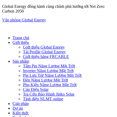
Global Energy đồng hành cùng chính phủ hướng tới Net Zero
Carbon 2050
Văn phòng Global Energy
Trang chủ
Giới thiệu
Giới thiệu Global Energy
Tải Profile Global Energy
Giới thiệu hãng FRCABLE
Sản phẩm
Tấm Pin Năng Lượng Mặt Trời
Inverter Năng Lượng Mặt Trời
Pin Lưu Trữ Năng Lượng Mặt Trời
Đèn Năng Lượng Mặt Trời
Phụ Kiện Năng Lượng Mặt Trời
Cáp Điện Solar
Tra Cứu Bảo Hành Jinko Solar
Tính điện NLMT online
Giải pháp
Dự án
Kiến thức