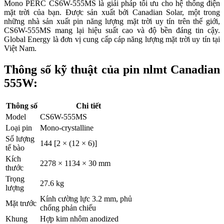
Mono PERC CS6W-555MS là giải pháp tối ưu cho hệ thống điện
mặt trời của bạn. Được sản xuất bởi Canadian Solar, một trong
những nhà sản xuất pin năng lượng mặt trời uy tín trên thế giới,
CS6W-555MS mang lại hiệu suất cao và độ bền đáng tin cậy.
Global Energy là đơn vị cung cấp cáp năng lượng mặt trời uy tín tại
Việt Nam.
Thông số kỹ thuật của pin nlmt Canadian
555W:
Thông số
Chi tiết
Model
CS6W-555MS
Loại pin
Mono-crystalline
Số lượng
144 [2 × (12 × 6)]
tế bào
Kích
2278 × 1134 × 30 mm
thước
Trọng
27.6 kg
lượng
Kính cường lực 3.2 mm, phủ
Mặt trước
chống phản chiếu
Khung
Hợp kim nhôm anodized