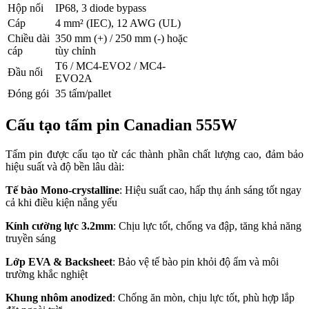
Hộp nối
IP68, 3 diode bypass
Cáp
4 mm² (IEC), 12 AWG (UL)
Chiều dài
350 mm (+) / 250 mm (-) hoặc
cáp
tùy chỉnh
T6 / MC4-EVO2 / MC4-
Đầu nối
EVO2A
Đóng gói
35 tấm/pallet
Cấu tạo tấm pin Canadian 555W
Tấm pin được cấu tạo từ các thành phần chất lượng cao, đảm bảo
hiệu suất và độ bền lâu dài:
Tế bào Mono-crystalline
: Hiệu suất cao, hấp thụ ánh sáng tốt ngay
cả khi điều kiện nắng yếu
Kính cường lực 3.2mm
: Chịu lực tốt, chống va đập, tăng khả năng
truyền sáng
Lớp EVA & Backsheet
: Bảo vệ tế bào pin khỏi độ ẩm và môi
trường khắc nghiệt
Khung nhôm anodized
: Chống ăn mòn, chịu lực tốt, phù hợp lắp