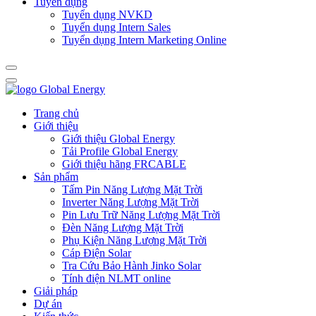
Tuyển dụng
Tuyển dụng NVKD
Tuyển dụng Intern Sales
Tuyển dụng Intern Marketing Online
Trang chủ
Giới thiệu
Giới thiệu Global Energy
Tải Profile Global Energy
Giới thiệu hãng FRCABLE
Sản phẩm
Tấm Pin Năng Lượng Mặt Trời
Inverter Năng Lượng Mặt Trời
Pin Lưu Trữ Năng Lượng Mặt Trời
Đèn Năng Lượng Mặt Trời
Phụ Kiện Năng Lượng Mặt Trời
Cáp Điện Solar
Tra Cứu Bảo Hành Jinko Solar
Tính điện NLMT online
Giải pháp
Dự án