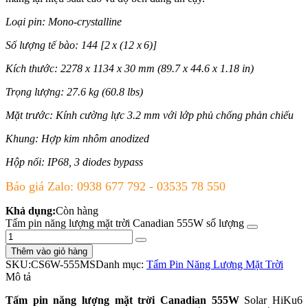
Loại pin: Mono-crystalline
Số lượng tế bào: 144 [2 x (12 x 6)]
Kích thước: 2278 x 1134 x 30 mm (89.7 x 44.6 x 1.18 in)
Trọng lượng: 27.6 kg (60.8 lbs)
Mặt trước: Kính cường lực 3.2 mm với lớp phủ chống phản chiếu
Khung: Hợp kim nhôm anodized
Hộp nối: IP68, 3 diodes bypass
Báo giá Zalo: 0938 677 792 - 03535 78 550
Khả dụng:
Còn hàng
Tấm pin năng lượng mặt trời Canadian 555W số lượng
Thêm vào giỏ hàng
SKU:
CS6W-555MS
Danh mục:
Tấm Pin Năng Lượng Mặt Trời
Mô tả
Tấm pin năng lượng mặt trời Canadian 555W
Solar HiKu6