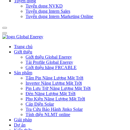
Tuyển dụng
Tuyển dụng NVKD
Tuyển dụng Intern Sales
Tuyển dụng Intern Marketing Online
Trang chủ
Giới thiệu
Giới thiệu Global Energy
Tải Profile Global Energy
Giới thiệu hãng FRCABLE
Sản phẩm
Tấm Pin Năng Lượng Mặt Trời
Inverter Năng Lượng Mặt Trời
Pin Lưu Trữ Năng Lượng Mặt Trời
Đèn Năng Lượng Mặt Trời
Phụ Kiện Năng Lượng Mặt Trời
Cáp Điện Solar
Tra Cứu Bảo Hành Jinko Solar
Tính điện NLMT online
Giải pháp
Dự án