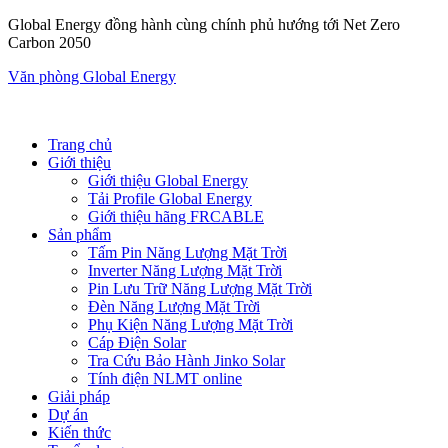
Global Energy đồng hành cùng chính phủ hướng tới Net Zero
Carbon 2050
Văn phòng Global Energy
Trang chủ
Giới thiệu
Giới thiệu Global Energy
Tải Profile Global Energy
Giới thiệu hãng FRCABLE
Sản phẩm
Tấm Pin Năng Lượng Mặt Trời
Inverter Năng Lượng Mặt Trời
Pin Lưu Trữ Năng Lượng Mặt Trời
Đèn Năng Lượng Mặt Trời
Phụ Kiện Năng Lượng Mặt Trời
Cáp Điện Solar
Tra Cứu Bảo Hành Jinko Solar
Tính điện NLMT online
Giải pháp
Dự án
Kiến thức