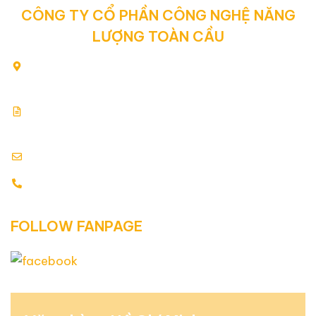
CÔNG TY CỔ PHẦN CÔNG NGHỆ NĂNG
LƯỢNG TOÀN CẦU
80/2 Yên Thế, Phường Tân Sơn Hòa, Thành phố Hồ Chí
Minh, Việt Nam
Giấy chứng nhận đăng ký kinh doanh: 0313354769.
Cấp ngày: 17.07.2015
info@globalenergy.vn
0938 677 792 - 0353 578 550
FOLLOW FANPAGE