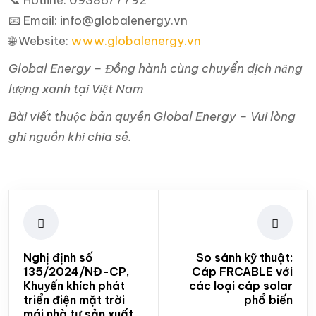
📞 Hotline: 0938677792
📧 Email: info@globalenergy.vn
🌐 Website:
www.globalenergy.vn
Global Energy – Đồng hành cùng chuyển dịch năng
lượng xanh tại Việt Nam
Bài viết thuộc bản quyền Global Energy – Vui lòng
ghi nguồn khi chia sẻ.
Nghị định số
So sánh kỹ thuật:
135/2024/NĐ-CP,
Cáp FRCABLE với
Khuyến khích phát
các loại cáp solar
triển điện mặt trời
phổ biến
mái nhà tự sản xuất,